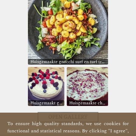
Huisgemaakte gnocchi surf en turf (chorizo en scampi).
Huisgemaakt gebak, elke week een ander soort gebak
Huisgemaakte cheesecake (elke week een ander smaakje)
OPEN GALLERY
To ensure high quality standards, we use cookies for
functional and statistical reasons. By clicking "I agree",