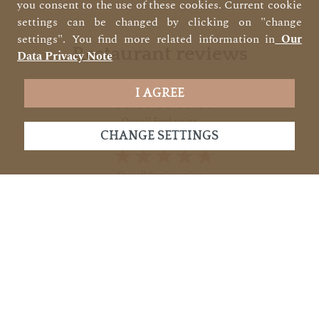
you consent to the use of these cookies. Current cookie
settings can be changed by clicking on "change
settings". You find more related information in
Our
Restaurant reviews
Data Privacy Note
I AGREE
★★★★★
☆☆☆☆☆
Overall Food rating
CHANGE SETTINGS
★★★★★
☆☆☆☆☆
Overall Service rating
Ingrid S.
06.05.2024
★★★★★
☆☆☆☆☆
★★★★★
☆☆☆☆☆
Food rating
Service rating